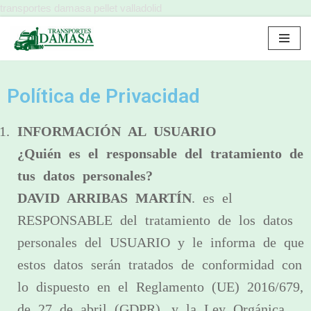
transportes damasa pellet valladolid
Saltar
al
contenido
Política de Privacidad
INFORMACIÓN AL USUARIO
¿Quién es el responsable del tratamiento de
tus datos personales?
DAVID ARRIBAS MARTÍN
. es el
RESPONSABLE del tratamiento de los datos
personales del USUARIO y le informa de que
estos datos serán tratados de conformidad con
lo dispuesto en el Reglamento (UE) 2016/679,
de 27 de abril (GDPR), y la Ley Orgánica